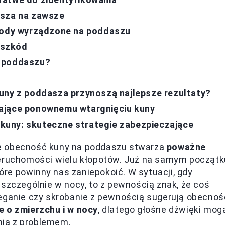
asza na zawsze
zkody wyrządzone na poddaszu
 szkód
a poddaszu?
uny z poddasza przynoszą najlepsze rezultaty?
łające ponownemu wtargnięciu kuny
kuny: skuteczne strategie zabezpieczające
że obecność kuny na poddaszu stwarza
poważne
nieruchomości wielu kłopotów. Już na samym początk
re powinny nas zaniepokoić. W sytuacji, gdy
 szczególnie w nocy, to z pewnością znak, że coś
ieganie czy skrobanie z pewnością sugerują obecnoś
 o zmierzchu i w nocy
, dlatego głośne dźwięki mog
ia z problemem.