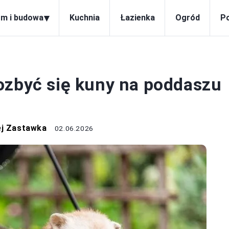
▾
m i budowa
Kuchnia
Łazienka
Ogród
P
PODDASZE
ozbyć się kuny na poddaszu
ej Zastawka
02.06.2026