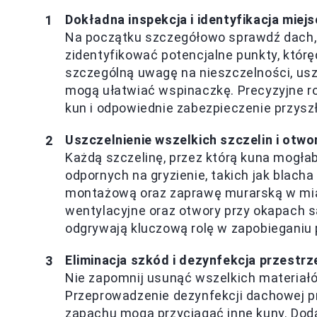
Dokładna inspekcja i identyfikacja miejs
Na początku szczegółowo sprawdź dach, 
zidentyfikować potencjalne punkty, któr
szczególną uwagę na nieszczelności, usz
mogą ułatwiać wspinaczkę. Precyzyjne r
kun i odpowiednie zabezpieczenie przysz
Uszczelnienie wszelkich szczelin i otw
Każdą szczelinę, przez którą kuna mogłab
odpornych na gryzienie, takich jak blach
montażową oraz zaprawę murarską w miarę
wentylacyjne oraz otwory przy okapach są
odgrywają kluczową rolę w zapobieganiu
Eliminacja szkód i dezynfekcja przestrz
Nie zapomnij usunąć wszelkich materiał
Przeprowadzenie dezynfekcji dachowej pr
zapachu mogą przyciągać inne kuny. Dod