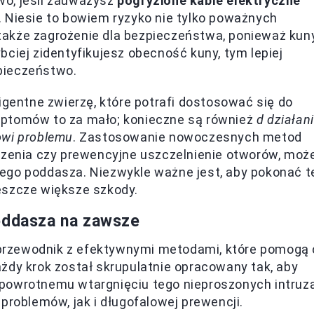
wo, jeśli zauważysz
pogryzione kable elektryczne
 Niesie to bowiem ryzyko nie tylko poważnych
także zagrożenie dla bezpieczeństwa, ponieważ kun
ciej zidentyfikujesz obecność kuny, tym lepiej
pieczeństwo.
igentne zwierzę, które potrafi dostosować się do
mptomów to za mało; konieczne są również
d działan
owi problemu
. Zastosowanie nowoczesnych metod
ądzenia czy prewencyjne uszczelnienie otworów, moż
ego poddasza. Niezwykle ważne jest, aby pokonać t
eszcze większe szkody.
poddasza na zawsze
rzewodnik z efektywnymi metodami, które pomogą 
żdy krok został skrupulatnie opracowany tak, aby
powrotnemu wtargnięciu tego nieproszonych intruza
problemów, jak i długofalowej prewencji.