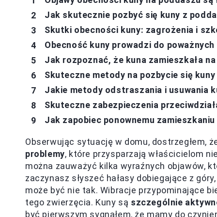
Jak skutecznie pozbyć się kuny z podd
Skutki obecności kuny: zagrożenia i s
Obecność kuny prowadzi do poważnych
Jak rozpoznać, że kuna zamieszkała n
Skuteczne metody na pozbycie się kuny
Jakie metody odstraszania i usuwania k
Skuteczne zabezpieczenia przeciwdzia
Jak zapobiec ponownemu zamieszkaniu 
Obserwując sytuację w domu, dostrzegłem, 
problemy
, które przysparzają właścicielom 
można zauważyć kilka wyraźnych objawów, któ
zaczynasz słyszeć hałasy dobiegające z góry,
może być nie tak. Wibracje przypominające b
tego zwierzęcia. Kuny są
szczególnie aktywne
być pierwszym sygnałem, że mamy do czynien