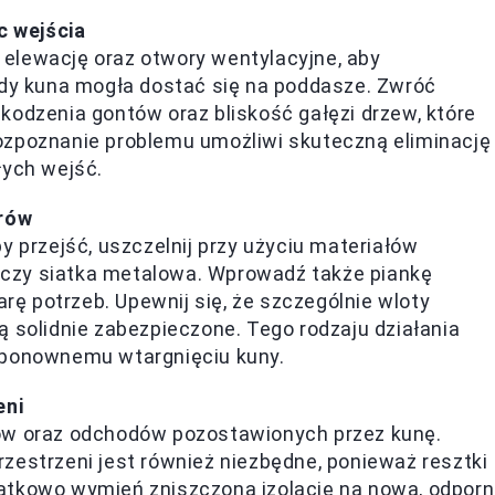
c wejścia
elewację oraz otwory wentylacyjne, aby
ędy kuna mogła dostać się na poddasze. Zwróć
kodzenia gontów oraz bliskość gałęzi drzew, które
ozpoznanie problemu umożliwi skuteczną eliminację
łych wejść.
orów
y przejść, uszczelnij przy użyciu materiałów
a czy siatka metalowa. Wprowadź także piankę
 potrzeb. Upewnij się, że szczególnie wloty
 solidnie zabezpieczone. Tego rodzaju działania
 ponownemu wtargnięciu kuny.
eni
ów oraz odchodów pozostawionych przez kunę.
zestrzeni jest również niezbędne, ponieważ resztki
atkowo wymień zniszczoną izolację na nową, odpor