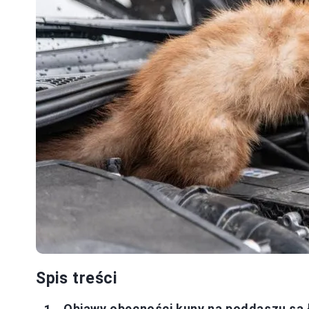
Spis treści
Objawy obecności kuny na poddaszu są 