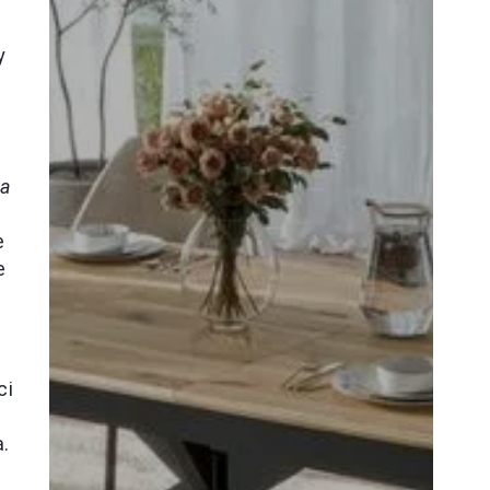
y
ia
e
e
ci
.