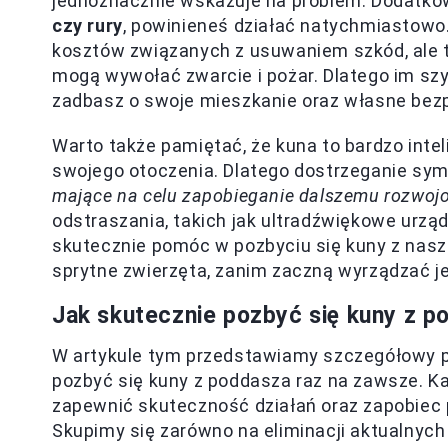
jednoznacznie wskazuje na problem. Dodatko
czy rury
, powinieneś działać natychmiastowo.
kosztów związanych z usuwaniem szkód, ale 
mogą wywołać zwarcie i pożar. Dlatego im szyb
zadbasz o swoje mieszkanie oraz własne bez
Warto także pamiętać, że kuna to bardzo intel
swojego otoczenia. Dlatego dostrzeganie sy
mające na celu zapobieganie dalszemu rozwoj
odstraszania, takich jak ultradźwiękowe urz
skutecznie pomóc w pozbyciu się kuny z nasz
sprytne zwierzęta, zanim zaczną wyrządzać j
Jak skutecznie pozbyć się kuny z 
W artykule tym przedstawiamy szczegółowy p
pozbyć się kuny z poddasza raz na zawsze. Ka
zapewnić skuteczność działań oraz zapobiec 
Skupimy się zarówno na eliminacji aktualnych 