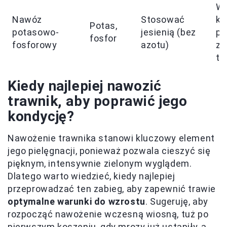
W
Nawóz
Stosować
ko
Potas,
potasowo-
jesienią (bez
po
fosfor
fosforowy
azotu)
zi
tr
Kiedy najlepiej nawozić
trawnik, aby poprawić jego
kondycję?
Nawożenie trawnika stanowi kluczowy element
jego pielęgnacji, ponieważ pozwala cieszyć się
pięknym, intensywnie zielonym wyglądem.
Dlatego warto wiedzieć, kiedy najlepiej
przeprowadzać ten zabieg, aby zapewnić trawie
optymalne warunki do wzrostu
. Sugeruję, aby
rozpocząć nawożenie wczesną wiosną, tuż po
pierwszym koszeniu, gdy mrozy już ustąpiły, a