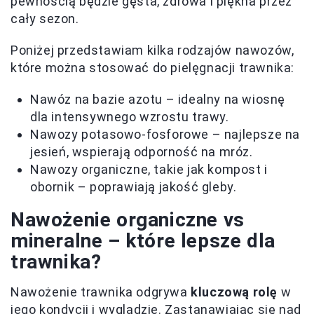
pewnością będzie gęsta, zdrowa i piękna przez
cały sezon.
Poniżej przedstawiam kilka rodzajów nawozów,
które można stosować do pielęgnacji trawnika:
Nawóz na bazie azotu – idealny na wiosnę
dla intensywnego wzrostu trawy.
Nawozy potasowo-fosforowe – najlepsze na
jesień, wspierają odporność na mróz.
Nawozy organiczne, takie jak kompost i
obornik – poprawiają jakość gleby.
Nawożenie organiczne vs
mineralne – które lepsze dla
trawnika?
Nawożenie trawnika odgrywa
kluczową rolę
w
jego kondycji i wyglądzie. Zastanawiając się nad