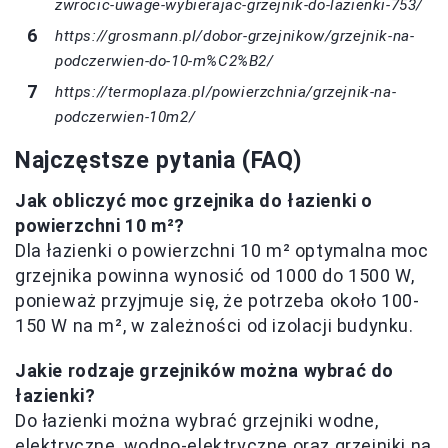
zwrocic-uwage-wybierajac-grzejnik-do-lazienki-753/
https://grosmann.pl/dobor-grzejnikow/grzejnik-na-
podczerwien-do-10-m%C2%B2/
https://termoplaza.pl/powierzchnia/grzejnik-na-
podczerwien-10m2/
Najczęstsze pytania (FAQ)
Jak obliczyć moc grzejnika do łazienki o
powierzchni 10 m²?
Dla łazienki o powierzchni 10 m² optymalna moc
grzejnika powinna wynosić od 1000 do 1500 W,
ponieważ przyjmuje się, że potrzeba około 100-
150 W na m², w zależności od izolacji budynku.
Jakie rodzaje grzejników można wybrać do
łazienki?
Do łazienki można wybrać grzejniki wodne,
elektryczne, wodno-elektryczne oraz grzejniki na