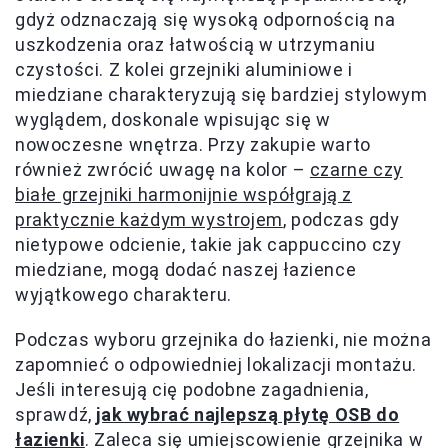
gdyż odznaczają się wysoką odpornością na
uszkodzenia oraz łatwością w utrzymaniu
czystości. Z kolei grzejniki aluminiowe i
miedziane charakteryzują się bardziej stylowym
wyglądem, doskonale wpisując się w
nowoczesne wnętrza. Przy zakupie warto
również zwrócić uwagę na kolor –
czarne czy
białe grzejniki harmonijnie współgrają z
praktycznie każdym wystrojem
, podczas gdy
nietypowe odcienie, takie jak cappuccino czy
miedziane, mogą dodać naszej łazience
wyjątkowego charakteru.
Podczas wyboru grzejnika do łazienki, nie można
zapomnieć o odpowiedniej lokalizacji montażu.
Jeśli interesują cię podobne zagadnienia,
sprawdź,
jak wybrać najlepszą płytę OSB do
łazienki
. Zaleca się umiejscowienie grzejnika w