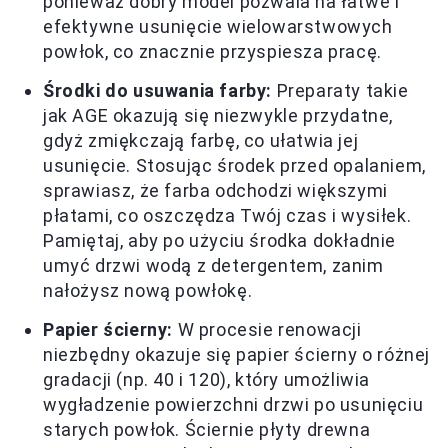
ponieważ dobry model pozwala na łatwe i
efektywne usunięcie wielowarstwowych
powłok, co znacznie przyspiesza pracę.
Środki do usuwania farby:
Preparaty takie
jak AGE okazują się niezwykle przydatne,
gdyż zmiękczają farbę, co ułatwia jej
usunięcie. Stosując środek przed opalaniem,
sprawiasz, że farba odchodzi większymi
płatami, co oszczędza Twój czas i wysiłek.
Pamiętaj, aby po użyciu środka dokładnie
umyć drzwi wodą z detergentem, zanim
nałożysz nową powłokę.
Papier ścierny:
W procesie renowacji
niezbędny okazuje się papier ścierny o różnej
gradacji (np. 40 i 120), który umożliwia
wygładzenie powierzchni drzwi po usunięciu
starych powłok. Ściernie płyty drewna