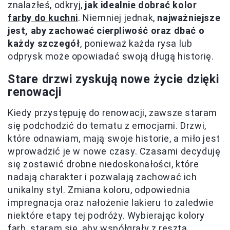
znalazłeś, odkryj,
jak idealnie dobrać kolor
farby do kuchni
. Niemniej jednak,
najważniejsze
jest, aby zachować cierpliwość oraz dbać o
każdy szczegół
, ponieważ każda rysa lub
odprysk może opowiadać swoją długą historię.
Stare drzwi zyskują nowe życie dzięki
renowacji
Kiedy przystępuję do renowacji, zawsze staram
się podchodzić do tematu z emocjami. Drzwi,
które odnawiam, mają swoje historie, a miło jest
wprowadzić je w nowe czasy. Czasami decyduję
się zostawić drobne niedoskonałości, które
nadają charakter i pozwalają zachować ich
unikalny styl. Zmiana koloru, odpowiednia
impregnacja oraz nałożenie lakieru to zaledwie
niektóre etapy tej podróży. Wybierając kolory
farb, staram się, aby współgrały z resztą