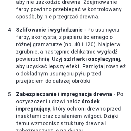
aby nie uszkodzić drewna. Zdejmowanie
farby powinno przebiegać w kontrolowany
sposób, by nie przegrzać drewna.
Szlifowanie i wygładzanie
- Po usunięciu
farby, skorzystaj z papieru ściernego o
różnej gramaturze (np. 40 i 120). Najpierw
zgrubnie, a następnie delikatnie wygładź
powierzchnię. Użyj
szlifierki oscylacyjnej
,
aby uzyskać lepszy efekt. Pamiętaj również
o dokładnym usunięciu pyłu przed
przejściem do dalszej obróbki.
Zabezpieczanie i impregnacja drewna
- Po
oczyszczeniu drzwi nałóż
środek
impregnujący
, który ochroni drewno przed
insektami oraz działaniem wilgoci. Dzięki
temu wzmocnisz strukturę drewna i
zabezpieczysz je na dłużej.