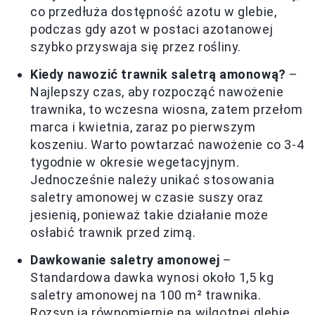
co przedłuża dostępność azotu w glebie,
podczas gdy azot w postaci azotanowej
szybko przyswaja się przez rośliny.
Kiedy nawozić trawnik saletrą amonową?
–
Najlepszy czas, aby rozpocząć nawożenie
trawnika, to wczesna wiosna, zatem przełom
marca i kwietnia, zaraz po pierwszym
koszeniu. Warto powtarzać nawożenie co 3-4
tygodnie w okresie wegetacyjnym.
Jednocześnie należy unikać stosowania
saletry amonowej w czasie suszy oraz
jesienią, ponieważ takie działanie może
osłabić trawnik przed zimą.
Dawkowanie saletry amonowej
–
Standardowa dawka wynosi około 1,5 kg
saletry amonowej na 100 m² trawnika.
Rozsyp ją równomiernie na wilgotnej glebie,