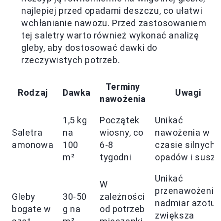
najlepiej przed opadami deszczu, co ułatwi
wchłanianie nawozu. Przed zastosowaniem
tej saletry warto również wykonać analizę
gleby, aby dostosować dawki do
rzeczywistych potrzeb.
Terminy
Rodzaj
Dawka
Uwagi
nawożenia
1,5 kg
Początek
Unikać
Saletra
na
wiosny, co
nawożenia w
amonowa
100
6-8
czasie silnych
m²
tygodni
opadów i suszy
Unikać
W
przenawożenia
Gleby
30-50
zależności
nadmiar azotu
bogate w
g na
od potrzeb
zwiększa