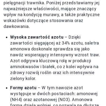
pielęgnacji trawnika. Poniżej przedstawiamy jej
najważniejsze właściwości, mające znaczący
wpływ na kondycję murawy, a także praktyczne
wskazówki dotyczące stosowania oraz
dawkowania.
Wysoka zawartość azotu
– Dzięki
zawartości sięgającej aż 34% azotu, saletra
amonowa doskonale sprawdza się jako
nawóz wspierający intensywny wzrost traw.
Azot odgrywa kluczową rolę w produkcji
aminokwasów i białek, co z kolei wpływa na
zdrowy rozwój roślin oraz ich intensywnie
zielony kolor.
Formy azotu
– W tym nawozie azot
występuje w dwóch postaciach: amonowej
(NH4) oraz azotanowej (NO3). Amonowa
forma działa wolniej, co pozwala na dłuższe