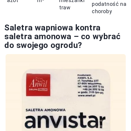
azot
m²
mieszanki
podatność na
traw
choroby
Saletra wapniowa kontra
saletra amonowa – co wybrać
do swojego ogrodu?