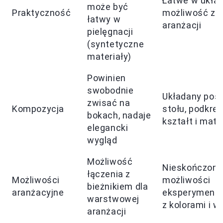
Łatwe w układ
może być
Praktyczność
możliwość zm
łatwy w
aranżacji
pielęgnacji
(syntetyczne
materiały)
Powinien
swobodnie
Układany poś
zwisać na
Kompozycja
stołu, podkreś
bokach, nadaje
kształt i mate
elegancki
wygląd
Możliwość
Nieskończon
łączenia z
Możliwości
możliwości
bieżnikiem dla
aranżacyjne
eksperyment
warstwowej
z kolorami i 
aranżacji