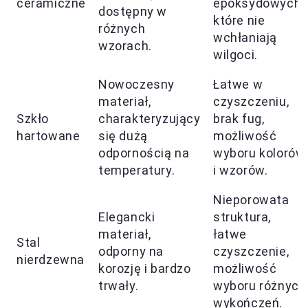
ceramiczne
epoksydowych,
dostępny w
które nie
różnych
wchłaniają
wzorach.
wilgoci.
Nowoczesny
Łatwe w
materiał,
czyszczeniu,
Szkło
charakteryzujący
brak fug,
hartowane
się dużą
możliwość
odpornością na
wyboru kolorów
temperatury.
i wzorów.
Nieporowata
Elegancki
struktura,
materiał,
łatwe
Stal
odporny na
czyszczenie,
nierdzewna
korozję i bardzo
możliwość
trwały.
wyboru różnych
wykończeń.