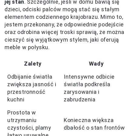
jej stan
. Szczególnie, jeśli w domu bawią się
dzieci, odciski palców mogą stać się stałym
elementem codziennego krajobrazu. Mimo to,
jestem przekonany, że odpowiednie podejście
oraz odrobina więcej troski sprawią, że można
cieszyć się wyjątkowym stylem, jaki oferują
meble w połysku.
Zalety
Wady
Odbijanie światła
Intensywne odbicie
zwiększa jasność i
światła podkreśla
przestronność
zarysowania i
kuchni
zabrudzenia
Prostota w
utrzymaniu
Konieczna większa
czystości, plamy
dbałość o stan frontów
łatwo usuwalne