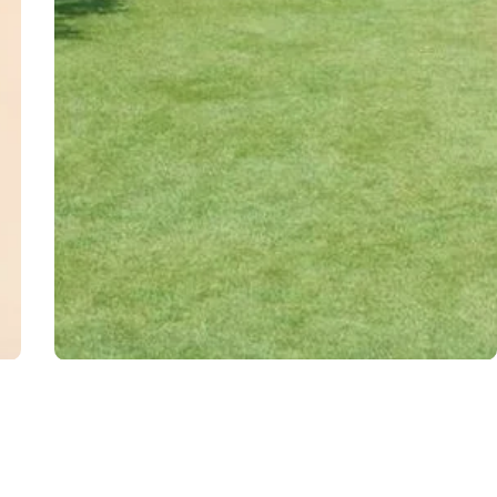
OGRÓD
03.07.2026
Sztuka estetycznego wykończenia brzegu
trawnika – sprawdź, jak to zrobić!
–
Oddzielenie trawnika od rabaty stanowi jeden z kluczowych