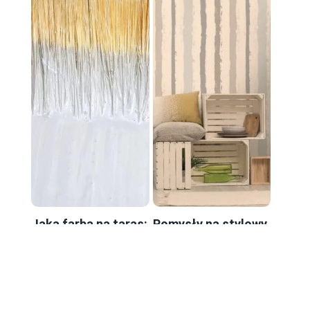
Jaka farba na taras:
Pomysły na stylowy
odporna,
korytarz: jak
antypoślizgowa i
pomalować
łatwa w pielęgnacji
przedpokój w paski i
dodać mu
charakteru