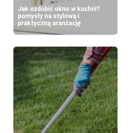
Jak ozdobić okno w kuchni?
pomysły na stylową i
praktyczną aranżację