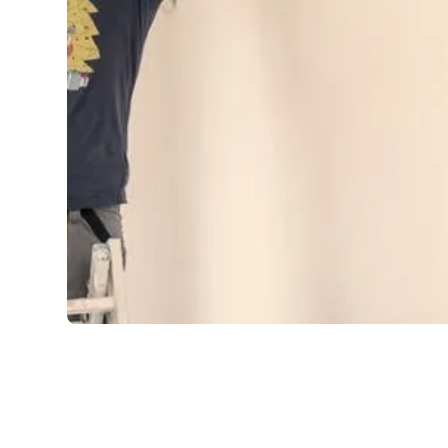
DOM I BUDOWA
03.07.2026
Ile zapłacisz za metr szpachlowania? Ceny i
porady na ten temat
Decydując się na szpachlowanie ścian, staję przed dylematem 