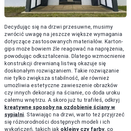
Decydując się na drzwi przesuwne, musimy
zwrócić uwagę na jeszcze większe wymagania
dotyczące zastosowanych materiałów. Karton-
gips może bowiem źle reagować na naprężenia,
powodując odkształcenia. Dlatego wzmocnienie
konstrukcji drewnianą listwą okazuje się
doskonałym rozwiązaniem. Takie rozwiązanie
nie tylko zwiększa stabilność, ale również
umożliwia estetyczne zawieszenie obrazków
czy innych dekoracji na ścianie, co doda uroku
całemu wnętrzu. A skoro już tu trafiłeś, odkryj
kreatywne sposoby na ozdobienie ściany w
sypialni
. Stawiając na drzwi, warto też przyjrzeć
się różnorodności dostępnych modeli i ich
wykończeń, takich jak
okleiny czy farby
, co