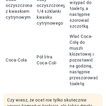
wsypać do
oczyszczona
oczyszczonej,
toalety, a
3
z kwaskiem
1/4 szklanki
następnie
cytrynowym
kwasku
szorować
cytrynowego
szczotką.
Wlać Coca-
Colę do
muszli
C
klozetowej i
Pół litra
n
Coca-Cola
pozostawić
Coca-Coli
1
na godzinę,
g
następnie
przeszorować
toaletę.
Czy wiesz, że ocet nie tylko skutecznie
usuwa kamień w toalecie, ale także działa