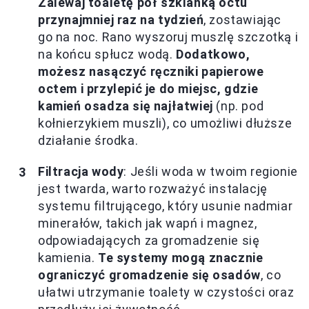
Zalewaj toaletę pół szklanką octu
przynajmniej raz na tydzień
, zostawiając
go na noc. Rano wyszoruj muszlę szczotką i
na końcu spłucz wodą.
Dodatkowo,
możesz nasączyć ręczniki papierowe
octem i przylepić je do miejsc, gdzie
kamień osadza się najłatwiej
(np. pod
kołnierzykiem muszli), co umożliwi dłuższe
działanie środka.
Filtracja wody
: Jeśli woda w twoim regionie
jest twarda, warto rozważyć instalację
systemu filtrującego, który usunie nadmiar
minerałów, takich jak wapń i magnez,
odpowiadających za gromadzenie się
kamienia.
Te systemy mogą znacznie
ograniczyć gromadzenie się osadów
, co
ułatwi utrzymanie toalety w czystości oraz