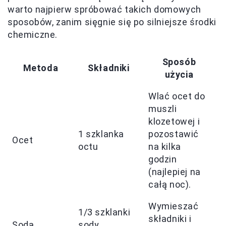
warto najpierw spróbować takich domowych
sposobów, zanim sięgnie się po silniejsze środki
chemiczne.
Sposób
Metoda
Składniki
użycia
d
Wlać ocet do
muszli
klozetowej i
C
1 szklanka
pozostawić
n
Ocet
octu
na kilka
k
godzin
g
(najlepiej na
całą noc).
Wymieszać
1/3 szklanki
składniki i
Soda
sody