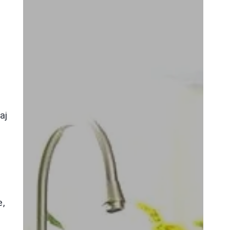
aj
e,
a