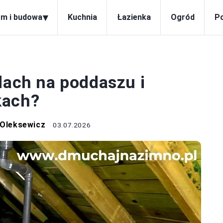
▾
m i budowa
Kuchnia
Łazienka
Ogród
P
DACH
dach na poddaszu i
kach?
 Oleksewicz
03.07.2026