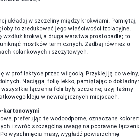
ej układaj w szczeliny między krokwiami. Pamiętaj,
głoby to zredukować jego właściwości izolacyjne.
 wzdłuż krokwi, a druga warstwa prostopadle; to
az uniknąć mostków termicznych. Zadbaj również o
anach kolankowych i szczytowych.
 w profilaktyce przed wilgocią. Przyklej ją do wełny,
dolnych. Naciągaj folię lekko, pamiętając o dokładn
wszystkie łączenia folii były szczelne; użyj taśmy
odatkowego kleju w newralgicznych miejscach.
o-kartonowymi
nowe, preferując te wodoodporne, oznaczane kolore
ych i zwróć szczególną uwagę na poprawne łączeni
 Po wyschnięciu masy, wygładź powierzchnię