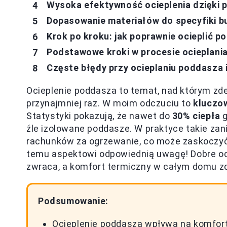
Wysoka efektywność ocieplenia dzięki 
Dopasowanie materiałów do specyfiki 
Krok po kroku: jak poprawnie ocieplić 
Podstawowe kroki w procesie ocieplani
Częste błędy przy ocieplaniu poddasza i
Ocieplenie poddasza to temat, nad którym zd
przynajmniej raz. W moim odczuciu to
kluczo
Statystyki pokazują, że nawet do
30% ciepła
g
źle izolowane poddasze. W praktyce takie za
rachunków za ogrzewanie, co może zaskoczyć
temu aspektowi odpowiednią uwagę! Dobre oci
zwraca, a komfort termiczny w całym domu z
Podsumowanie:
Ocieplenie poddasza wpływa na komfort 