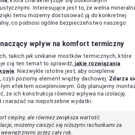
lna
, która charakteryzuje się doskonałymi
ustycznymi. Interesujące jest to, że wełna mineraln
Dzięki temu możemy dostosować ją do konkretnej
epalny, co podnosi ogólne bezpieczeństwo naszego
znaczący wpływ na komfort termiczny
h, takich jak unikanie mostków termicznych, które
uje cię ten temat to sprawdź,
jakie rozwiązania
kowie
. Niezwykle istotne jest, aby ocieplenie
t, czyli poziomy element więźby dachowej.
Zdarza si
małym efektem ociepleniowym. Gdy planujemy monta
 że ich konstrukcja również wpływa na izolację.
i narażać na niepotrzebne wydatki.
rt cieplny, ale również zwiększa wartość
lacje, możemy cieszyć się niższymi rachunkami za
wewnętrznymi przez cały rok.