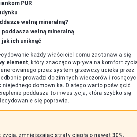
piankom PUR
budynku
poddasze wełną mineralną?
a poddasza wełną mineralną
 jak ich uniknąć
ecydowanie każdy właściciel domu zastanawia się
wy element
, który znacząco wpływa na komfort życia
enerowanego przez system grzewczy ucieka przez
niedbanie prowadzi do zimnych wieczorów i rosnącyc
 niejednego domownika. Dlatego warto poświęcić
eplenie poddasza to inwestycja, która szybko się
decydowanie się poprawia.
życia, zmniejszając straty ciepła o nawet 30%.