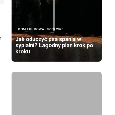
DOM I BUDOWA
07.08.2026
e
Jak oduczyć psa spania w
sypialni? Łagodny plan krok po
kroku