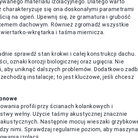
ywanego materiału izolacyjnego. Dlatego warto
ż charakteryzuje się ona doskonałymi parametrami
ią na ogień. Upewnij się, że gramatura i grubość
stemem dachowym. Również zgromadź wszystkie
, wiertarko-wkrętarka i taśma miernicza.
dnie sprawdź stan krokwi i całej konstrukcji dachu.
, oznaki korozji biologicznej oraz ugięcia. Nie
, aby uniknąć dalszych problemów. Dodatkowo zadb
zechodzą instalacje; to jest kluczowe, jeśli chcesz
tonowe
owania profili przy ścianach kolankowych i
stwy wełny. Użycie taśmy akustycznej znacznie
akustycznych. Następnie mocuj wieszaki grzybkow
zy nimi. Sprawdzaj regularnie poziom, aby maszyn
wania izolacji.