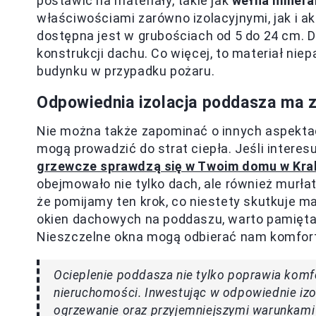
postawić na materiały, takie jak
wełna minera
właściwościami zarówno izolacyjnymi, jak i ak
dostępna jest w grubościach od 5 do 24 cm. 
konstrukcji dachu. Co więcej, to materiał ni
budynku w przypadku pożaru.
Odpowiednia izolacja poddasza ma 
Nie można także zapominać o innych aspektac
mogą prowadzić do strat ciepła. Jeśli interes
grzewcze sprawdzą się w Twoim domu w Kra
obejmowało nie tylko dach, ale również murła
że pomijamy ten krok, co niestety skutkuje 
okien dachowych na poddaszu, warto pamiętać,
Nieszczelne okna mogą odbierać nam komfort 
Ocieplenie poddasza nie tylko poprawia komfo
nieruchomości. Inwestując w odpowiednie izo
ogrzewanie oraz przyjemniejszymi warunkami 