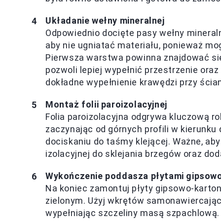
Układanie wełny mineralnej
Odpowiednio docięte pasy wełny mineraln
aby nie ugniatać materiału, ponieważ mo
Pierwsza warstwa powinna znajdować się
pozwoli lepiej wypełnić przestrzenie or
dokładne wypełnienie krawędzi przy ści
Montaż folii paroizolacyjnej
Folia paroizolacyjna odgrywa kluczową rolę
zaczynając od górnych profili w kierunku 
dociskaniu do taśmy klejącej. Ważne, aby 
izolacyjnej do sklejania brzegów oraz d
Wykończenie poddasza płytami gipsow
Na koniec zamontuj płyty gipsowo-karto
zielonym. Użyj wkrętów samonawiercając
wypełniając szczeliny masą szpachlową.