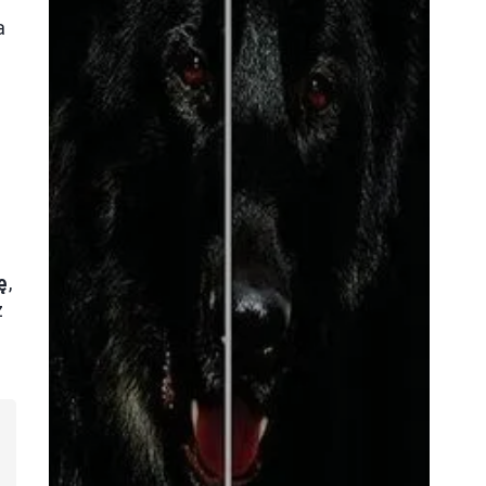
a
ę
,
ż