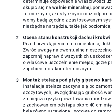
determinuje odpowiednie właściwości uż
skupić się na
wełnie mineralnej
, poniewa
termicznymi, akustycznymi oraz odpornośc
wełny będą zgodne z zastosowanym sy
niezbędne narzędzia, takie jak poziomica
Ocena stanu konstrukcji dachu i krokwi
Przed przystąpieniem do ocieplania, dokła
Zwróć uwagę na ewentualne nieszczelności
zapomnij naprawić wszystkich uszkodzeń
o właściwe uszczelnienie miejsc, gdzie pr
zapobiec mostkom termicznym.
Montaż stelaża pod płyty gipsowo-kar
Instalacja stelaża zaczyna się od zamont
szczytowych, uwzględniając grubość war
zmniejsza ryzyko powstawania mostków 
z zachowaniem odstępu około 40 cm międ
była równo ustawiona i gotowa do zamoco