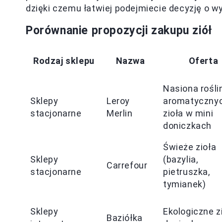
dzięki czemu łatwiej podejmiecie decyzję o wy
Porównanie propozycji zakupu ziół
Rodzaj sklepu
Nazwa
Oferta
Nasiona rośli
Sklepy
Leroy
aromatycznyc
stacjonarne
Merlin
zioła w mini
doniczkach
Świeże zioła
Sklepy
(bazylia,
Carrefour
stacjonarne
pietruszka,
tymianek)
Sklepy
Ekologiczne z
Baziółka