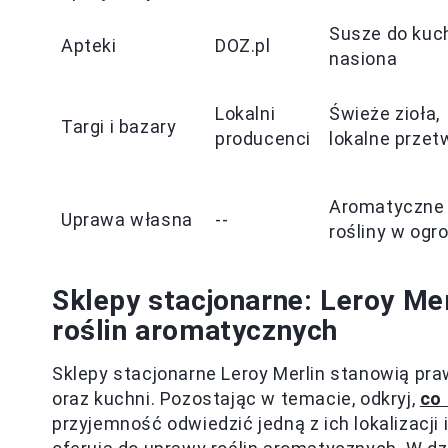
Susze do kuch
Apteki
DOZ.pl
nasiona
Lokalni
Świeże zioła,
Targi i bazary
producenci
lokalne przet
Aromatyczne
Uprawa własna
--
rośliny w ogr
Sklepy stacjonarne: Leroy Mer
roślin aromatycznych
Sklepy stacjonarne Leroy Merlin stanowią pr
oraz kuchni. Pozostając w temacie, odkryj,
co 
przyjemność odwiedzić jedną z ich lokalizacj