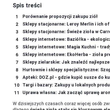
Spis treści
Porównanie propozycji zakupu ziół
Sklepy stacjonarne: Leroy Merlin i ich 
Sklepy stacjonarne: Świeże zioła w Carr
Sklepy internetowe: Baziółka - ekologic
Sklepy internetowe: Magia Kuchni - tr
Sklepy internetowe: EkoHerba - zioła 
Sklepy zielarskie: Jak znaleźć najlepsz
Hurtownie i sklepy specjalistyczne: Szo
Apteki: DOZ.pl - gdzie kupić susze do k
Targi i bazary: Zakupy u lokalnych prod
Uprawa własna: Jak zacząć uprawę aro
W dzisiejszych czasach coraz więcej osób zw
dlatego
świeże zioła stały się kluczowym e