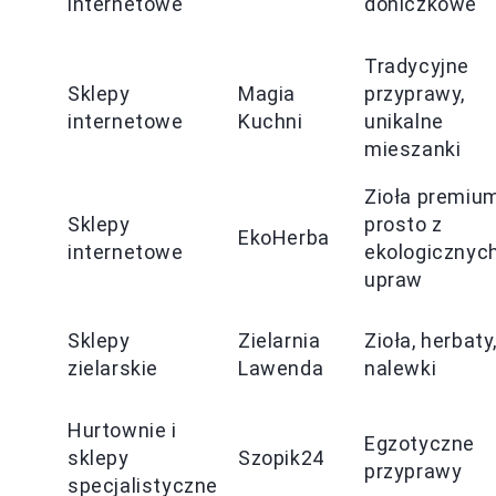
internetowe
doniczkowe
Tradycyjne
Sklepy
Magia
przyprawy,
internetowe
Kuchni
unikalne
mieszanki
Zioła premiu
Sklepy
prosto z
EkoHerba
internetowe
ekologicznyc
upraw
Sklepy
Zielarnia
Zioła, herbaty
zielarskie
Lawenda
nalewki
Hurtownie i
Egzotyczne
sklepy
Szopik24
przyprawy
specjalistyczne