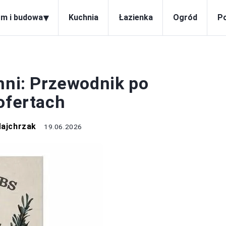
▾
m i budowa
Kuchnia
Łazienka
Ogród
P
KUCHNIA
hni: Przewodnik po
ofertach
Majchrzak
19.06.2026