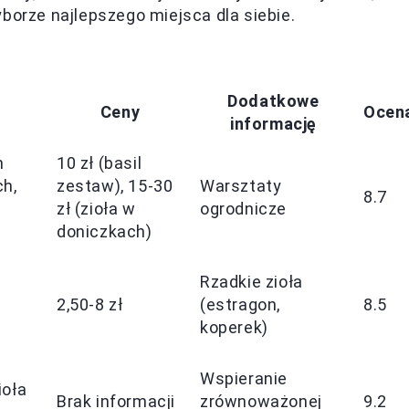
borze najlepszego miejsca dla siebie.
Dodatkowe
Ceny
Ocen
informację
n
10 zł (basil
h,
zestaw), 15-30
Warsztaty
8.7
zł (zioła w
ogrodnicze
doniczkach)
Rzadkie zioła
2,50-8 zł
(estragon,
8.5
koperek)
Wspieranie
ioła
Brak informacji
zrównoważonej
9.2