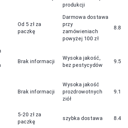
produkcji
Darmowa dostawa
Od 5 zł za
przy
8.8
paczkę
zamówieniach
powyżej 100 zł
m
Wysoka jakość,
Brak informacji
9.5
h
bez pestycydów
Wysoka jakość
,
Brak informacji
prozdrowotnych
9.1
ziół
5-20 zł za
szybka dostawa
8.4
paczkę