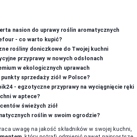
oferta nasion do uprawy roślin aromatycznych
efour - co warto kupić?
zne rośliny doniczkowe do Twojej kuchni
adycyjne przyprawy w nowych odsłonach
premium w ekologicznych uprawach
e punkty sprzedaży ziół w Polsce?
pik24 - egzotyczne przyprawy na wyciągnięcie ręki
uchni w aptece?
ucentów świeżych ziół
matycznych roślin w swoim ogrodzie?
raca uwagę na jakość składników w swojej kuchni,
lementem
, który potrafi odmienić nawet najprostsze