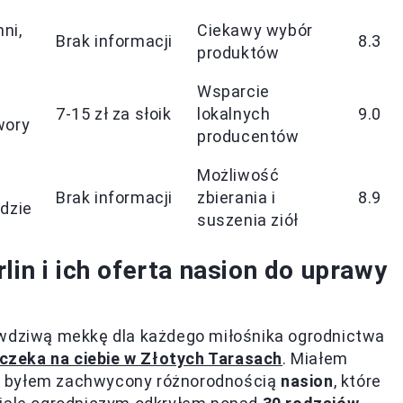
ni,
Ciekawy wybór
Brak informacji
8.3
produktów
Wsparcie
7-15 zł za słoik
lokalnych
9.0
wory
producentów
Możliwość
Brak informacji
zbierania i
8.9
odzie
suszenia ziół
lin i ich oferta nasion do uprawy
awdziwą mekkę dla każdego miłośnika ogrodnictwa
czeka na ciebie w Złotych Tarasach
. Miałem
i i byłem zachwycony różnorodnością
nasion
, które